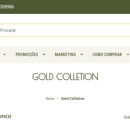
11308986
PROMOÇÕES
MARKETING
COMO COMPRAR
GOLD COLLETION
Início
Gold Colletion
uto(s)
Ord