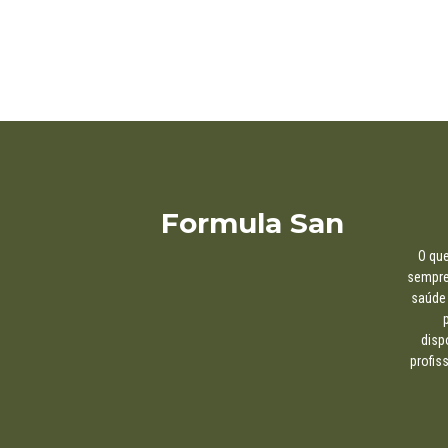
Formula San
O que
sempre,
saúde 
disp
profis