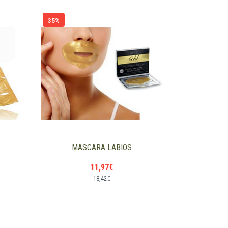
35%
MASCARA LABIOS
11,97€
18,42€
+
-