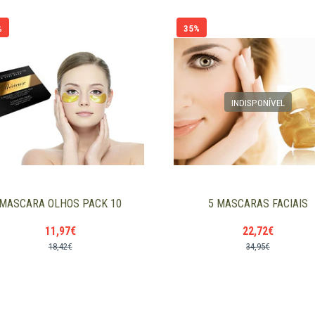
%
35%
INDISPONÍVEL
MASCARA OLHOS PACK 10
5 MASCARAS FACIAIS
11,97€
22,72€
18,42€
34,95€
+
-