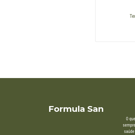
Te
Formula San
O que
sempre,
saúde 