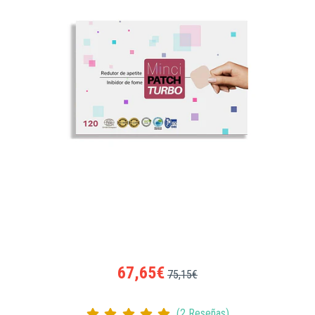
67,65€
75,15€
(2 Reseñas)