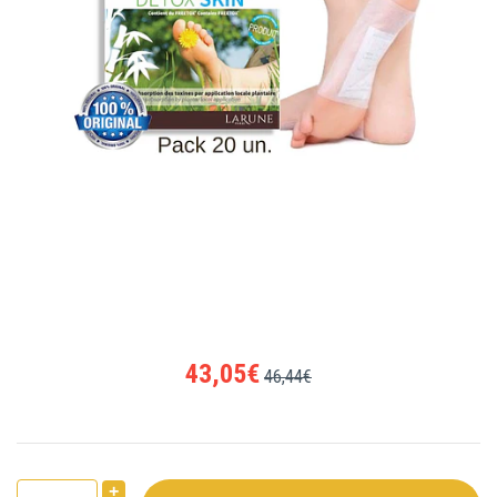
43,05€
46,44€
+