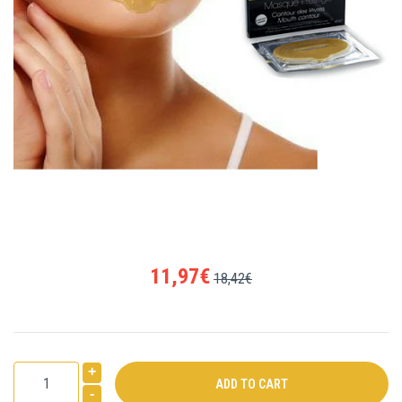
11,97€
18,42€
+
-