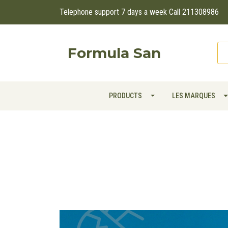
Telephone support 7 days a week Call 211308986
Formula San
PRODUCTS
LES MARQUES