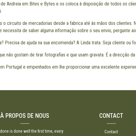
as de Andreia em Bites e Bytes e os coloca à disposição de todos os clie
i
.
odo o circuito de mercadorias desde a fabrica até às mãos dos clientes
e necessita de saber alguma informação sobre o seu envio, pergunte a
? Precisa de ajuda na sua encomenda? A Linda trata. Seja cliente ou f
ue não gostam de tirar fotografias e que usam gravata. É a direcção d
m Portugal e empenhados em lhe proporcionar uma excelente experien
À PROPOS DE NOUS
CONTACT
done is done well the first time, every
Contact