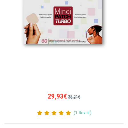
29,93€
38,21€
(1 Revoir)