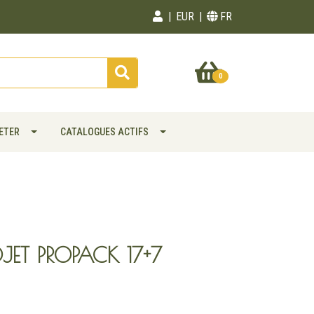
EUR
FR
0
ETER
CATALOGUES ACTIFS
ET PROPACK 17+7