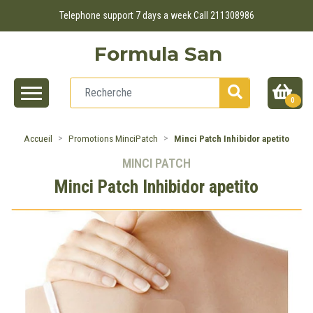
Telephone support 7 days a week Call 211308986
Formula San
0
Accueil
Promotions MinciPatch
Minci Patch Inhibidor apetito
MINCI PATCH
Minci Patch Inhibidor apetito